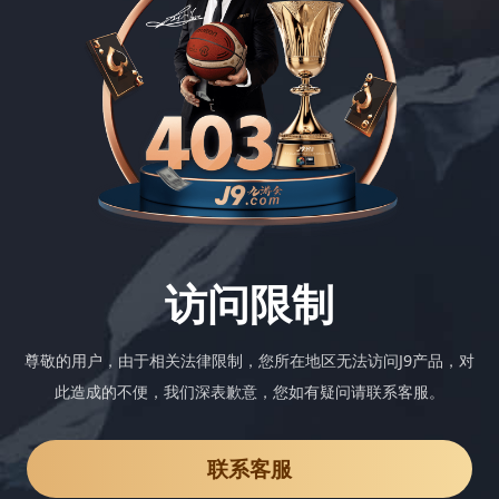
访问限制
尊敬的用户，由于相关法律限制，您所在地区无法访问J9产品，对
此造成的不便，我们深表歉意，您如有疑问请联系客服。
联系客服