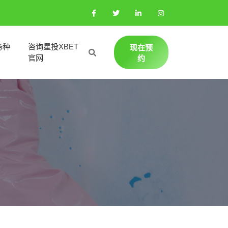
务种
咨询星投XBET
现在预
官网
约