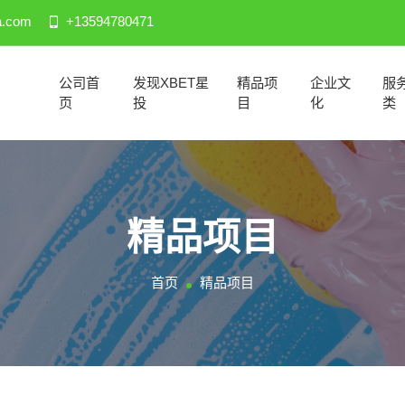
a.com
+13594780471
公司首
发现XBET星
精品项
企业文
服
页
投
目
化
类
精品项目
首页
精品项目