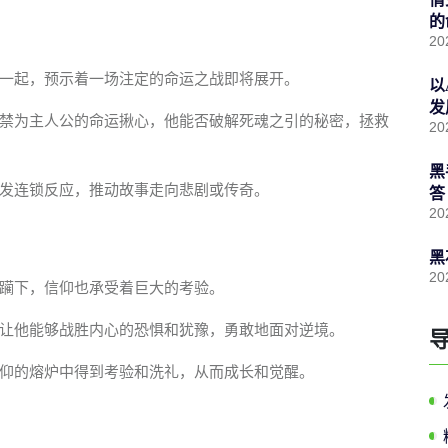
的
20
一起，预示着一场注定的命运之战即将展开。
以
发
禁为主人公的命运揪心，他能否破解死魂之引的秘密，拯救
20
黑
发连锁反应，推动故事走向悲剧或传奇。
答
20
黑
20
躏下，信仰也承受着巨大的考验。
让他能够战胜内心的恐惧和犹豫，勇敢地面对逆境。
仰的熔炉中得到考验和洗礼，从而成长和觉醒。