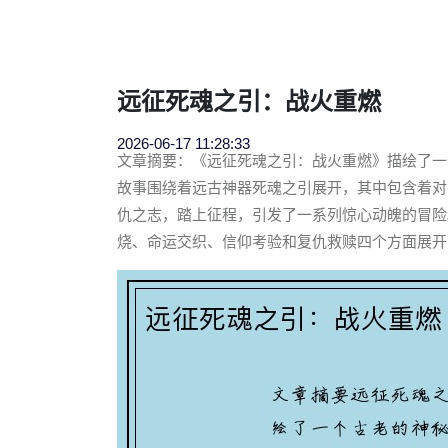
远征死魂之引：战火重燃
2026-06-17 11:28:33
文章摘要：《远征死魂之引：战火重燃》描绘了一
故事围绕着远古神器死魂之引展开，其中包含着对
仇之志，踏上征程，引发了一系列惊心动魄的冒险
烧、命运交织、信仰考验和复仇救赎四个方面展开