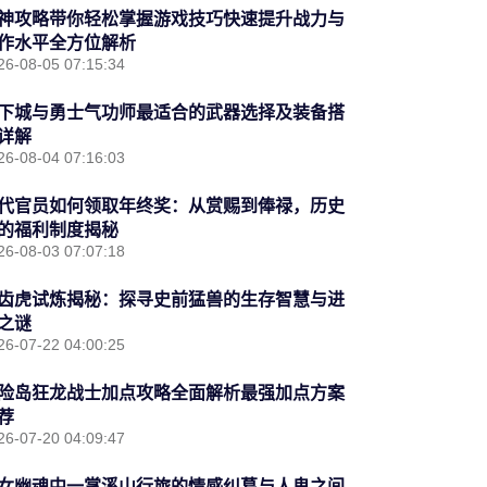
神攻略带你轻松掌握游戏技巧快速提升战力与
作水平全方位解析
26-08-05 07:15:34
下城与勇士气功师最适合的武器选择及装备搭
详解
26-08-04 07:16:03
代官员如何领取年终奖：从赏赐到俸禄，历史
的福利制度揭秘
26-08-03 07:07:18
齿虎试炼揭秘：探寻史前猛兽的生存智慧与进
之谜
26-07-22 04:00:25
险岛狂龙战士加点攻略全面解析最强加点方案
荐
26-07-20 04:09:47
女幽魂中一掌溪山行旅的情感纠葛与人鬼之间