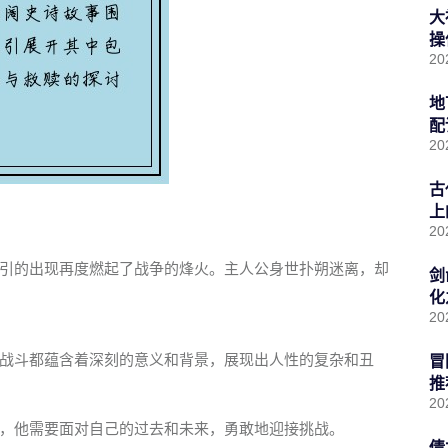
大
操
20
地
配
20
古
上
20
引的出现再度燃起了战争的烽火。主人公身世扑朔迷离，却
剑
化
20
战斗都蕴含着深刻的意义和背景，展现出人性的复杂和丑
冒
推
20
，他需要面对自己的过去和未来，勇敢地迎接挑战。
倩