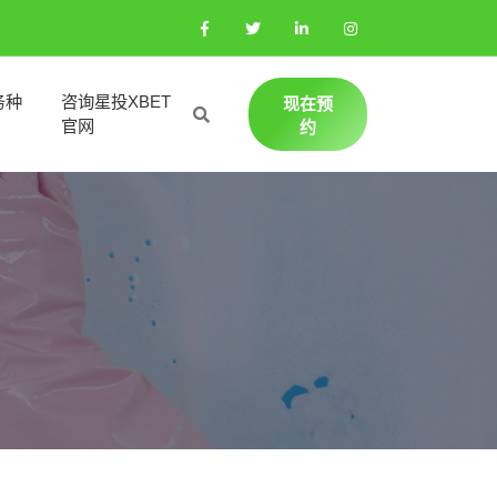
务种
咨询星投XBET
现在预
官网
约