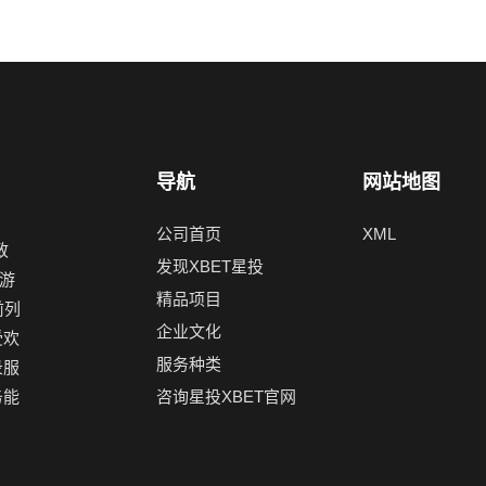
导航
网站地图
公司首页
XML
致
发现XBET星投
游
精品项目
前列
企业文化
受欢
服务种类
录服
务能
咨询星投XBET官网