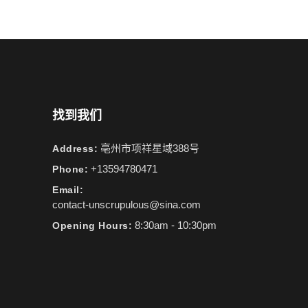
找到我们
亳州市项祥星域388号
Address:
+13594780471
Phone:
Email:
contact-unscrupulous@sina.com
8:30am - 10:30pm
Opening Hours: