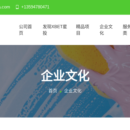
a.com
+13594780471
公司首
发现XBET星
精品项
企业文
服
页
投
目
化
类
企业文化
首页
企业文化