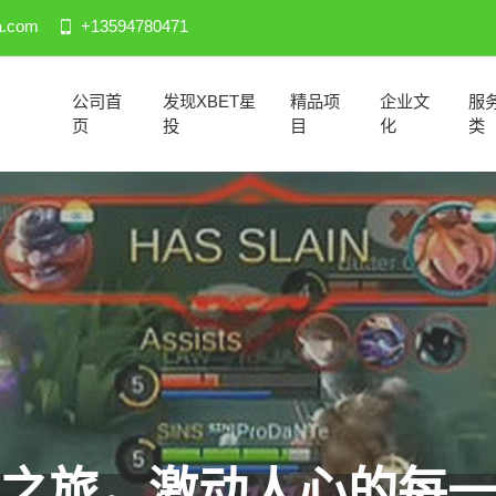
a.com
+13594780471
公司首
发现XBET星
精品项
企业文
服
页
投
目
化
类
之旅，激动人心的每
每一次冒险，都超乎想象