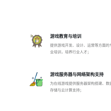
游戏教育与培训
提供游戏开发、设计、运营等方面的
业培训，培养行业人才；
游戏服务器与网络架构支持
为在线游戏提供服务器架构搭建、数
存储与云计算支持；