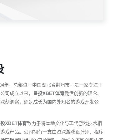
投
004年，总部位于中国湖北省荆州市，是一家专注于
自公司成立以来，
星投XBET体育
凭借创新的理念、
的深刻洞察，逐步成长为国内外知名的游戏开发公
投XBET体育
致力于将本地文化与现代游戏技术相
的游戏产品。公司拥有一支由资深游戏设计师、程序