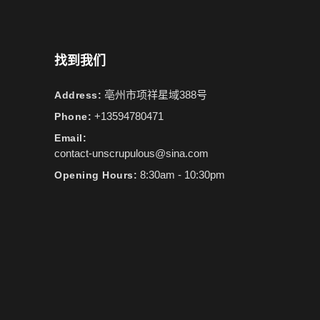
找到我们
亳州市项祥星域388号
Address:
+13594780471
Phone:
Email:
contact-unscrupulous@sina.com
8:30am - 10:30pm
Opening Hours: