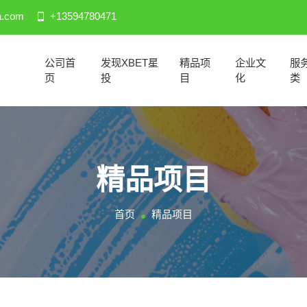
a.com
+13594780471
公司首
发现XBET星
精品项
企业文
服
页
投
目
化
类
精品项目
首页
精品项目