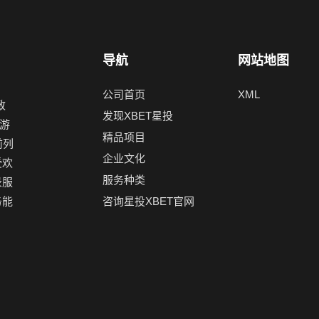
导航
网站地图
公司首页
XML
致
发现XBET星投
游
精品项目
前列
企业文化
受欢
服务种类
录服
务能
咨询星投XBET官网