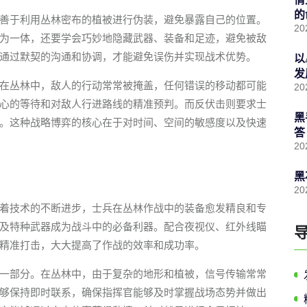
的
善于利用丛林密布的植被进行伪装，避免暴露自己的位置。
20
为一体，还要学会巧妙地隐藏武器、装备和足迹，避免被敌
通过默契的沟通和协调，才能避免误伤并实现战术优势。
以
发
在丛林中，敌人的行动常常被掩盖，任何错误的移动都可能
20
心的等待和对敌人行进路线的精准预判。而反伏击则要求士
黑
。这种战略博弈的核心在于对时间、空间的敏感度以及快速
答
20
黑
20
着技术的不断进步，士兵在丛林作战中的装备愈发精良和专
及特种武器成为战斗中的必备利器。配合夜视仪、红外线瞄
精准打击，大大提高了作战的效率和成功率。
一部分。在丛林中，由于复杂的地形和植被，信号传输常常
够保持即时联系，确保指挥官能够及时掌握战场态势并做出