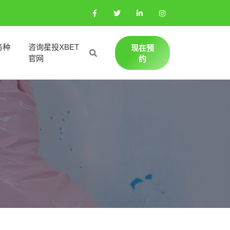
务种
咨询星投XBET
现在预
官网
约