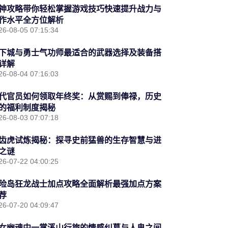
神攻略带你轻松掌握游戏技巧快速提升战力与
作水平全方位解析
26-08-05 07:15:34
下城与勇士气功师最适合的武器选择及装备搭
详解
26-08-04 07:16:03
代官员如何领取年终奖：从赏赐到俸禄，历史
的福利制度揭秘
26-08-03 07:07:18
齿虎试炼揭秘：探寻史前猛兽的生存智慧与进
之谜
26-07-22 04:00:25
险岛狂龙战士加点攻略全面解析最强加点方案
荐
26-07-20 04:09:47
女幽魂中一掌溪山行旅的情感纠葛与人鬼之间