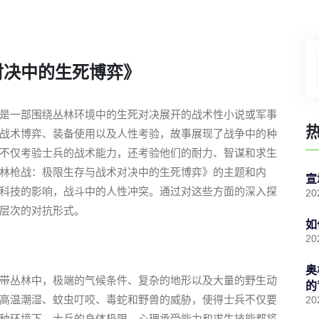
对决中的生死博弈》
是一部围绕丛林环境中的生死对决展开的战术性小说或军事
战术博弈、装备使用以及人性考验，故事展现了战争中的种
不仅考验士兵的战术能力，还考验他们的耐力、智谋和求生
林枪战：极限生存与战术对决中的生死博弈》的主题和内
宣
科技的影响，战斗中的人性冲突。通过对这些方面的深入探
20
层次的对抗形式。
如
20
奥
带丛林中，极端的气候条件、复杂的地形以及大量的野生动
的
高温潮湿、蚊虫叮咬、毒蛇和野兽的威胁，使得士兵不仅要
20
种环境下，士兵的身体极限、心理承受能力和求生技能都将