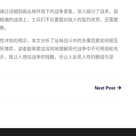
通过详细刻画丛林环境下的战争景象，深入探讨了战术、装
极端的战场上，士兵们不仅要面对敌人的猛烈攻势，还需要
衡。
性冲突的揭示，本文分析了丛林战斗中的多重因素如何相互
死博弈，读者能够更加深刻地理解现代战争中不可预测和充
示，既让人感叹战争的残酷，也让人反思人性的脆弱与坚
Next Post