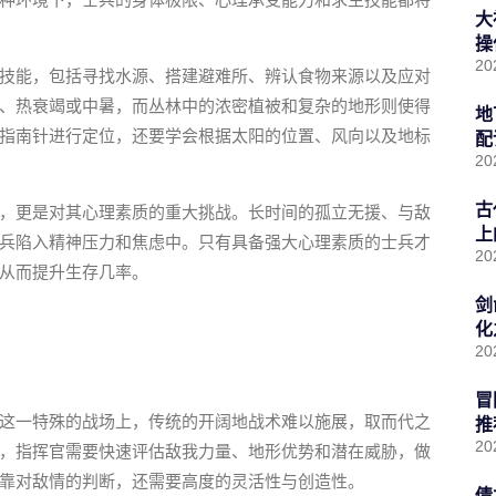
大
操
20
技能，包括寻找水源、搭建避难所、辨认食物来源以及应对
、热衰竭或中暑，而丛林中的浓密植被和复杂的地形则使得
地
指南针进行定位，还要学会根据太阳的位置、风向以及地标
配
20
古
，更是对其心理素质的重大挑战。长时间的孤立无援、与敌
上
兵陷入精神压力和焦虑中。只有具备强大心理素质的士兵才
20
从而提升生存几率。
剑
化
20
冒
这一特殊的战场上，传统的开阔地战术难以施展，取而代之
推
20
，指挥官需要快速评估敌我力量、地形优势和潜在威胁，做
靠对敌情的判断，还需要高度的灵活性与创造性。
倩