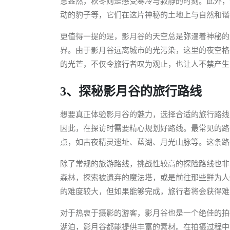
意盎然，秋冬则是感受寒冷与寂静的时刻。此外，
动的豹子等，它们在这片神秘的土地上与自然和谐
更值得一提的是，影月谷的天空总是弥漫着神秘的
界。由于影月谷远离城市的光污染，这里的夜空格
的光芒，不仅令旅行者叹为观止，也让人不禁产生
3、探秘影月谷的旅行路线
想要真正体验影月谷的魅力，选择合适的旅行路线
因此，在探访时需要精心规划好路线。最常见的路
点，如古夜精灵遗址、蓝湖、月光山脉等。这条路
除了常规的旅游路线，挑战性较高的探险路线也非
森林，探索被遗弃的魔法塔，或是前往那些鲜为人
的难度较大，但如果能够完成，旅行者将会获得难
对于热衷于摄影的游客，影月谷也是一个绝佳的拍
湖泊，影月谷都能提供丰富的素材。在拍摄过程中