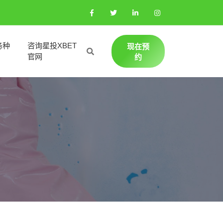
务种
咨询星投XBET
现在预
官网
约