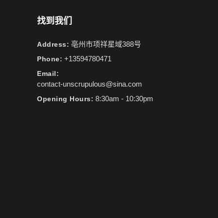
找到我们
亳州市项祥星域388号
Address:
+13594780471
Phone:
Email:
contact-unscrupulous@sina.com
8:30am - 10:30pm
Opening Hours: