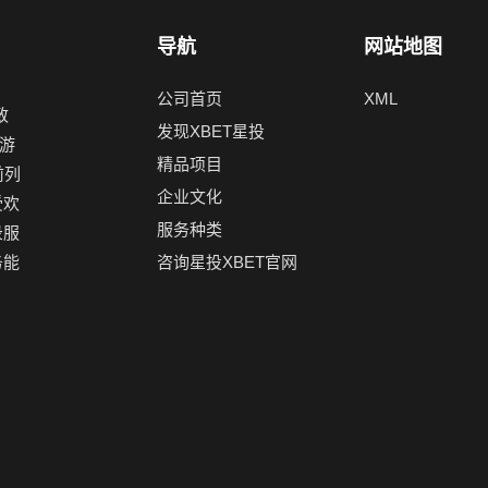
导航
网站地图
公司首页
XML
致
发现XBET星投
游
精品项目
前列
企业文化
受欢
服务种类
录服
务能
咨询星投XBET官网