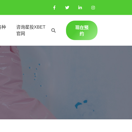
务种
咨询星投XBET
现在预
官网
约