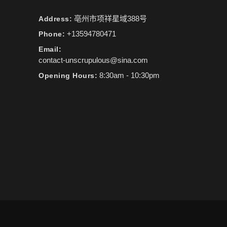
亳州市项祥星域388号
Address:
+13594780471
Phone:
Email:
contact-unscrupulous@sina.com
8:30am - 10:30pm
Opening Hours: