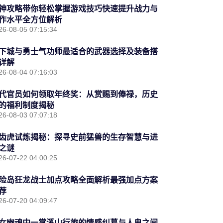
神攻略带你轻松掌握游戏技巧快速提升战力与
作水平全方位解析
26-08-05 07:15:34
下城与勇士气功师最适合的武器选择及装备搭
详解
26-08-04 07:16:03
代官员如何领取年终奖：从赏赐到俸禄，历史
的福利制度揭秘
26-08-03 07:07:18
齿虎试炼揭秘：探寻史前猛兽的生存智慧与进
之谜
26-07-22 04:00:25
险岛狂龙战士加点攻略全面解析最强加点方案
荐
26-07-20 04:09:47
女幽魂中一掌溪山行旅的情感纠葛与人鬼之间