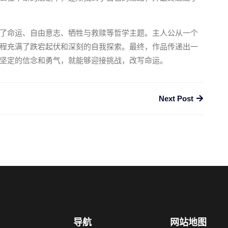
了命运、自由意志、牺牲与救赎等哲学主题。主人公从一个
程充满了跌宕起伏和深刻的自我探索。最终，作品传递出一
坚定的信念和勇气，就能够迎接挑战，改写命运。
Next Post
导航
网站地图