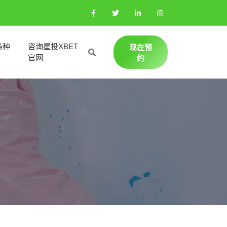
务种
咨询星投XBET
现在预
官网
约