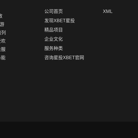
公司首页
XML
致
发现XBET星投
游
精品项目
前列
企业文化
受欢
服务种类
录服
务能
咨询星投XBET官网