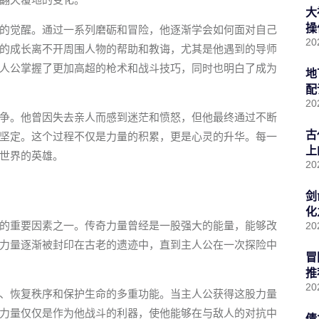
大
操
的觉醒。通过一系列磨砺和冒险，他逐渐学会如何面对自己
20
的成长离不开周围人物的帮助和教诲，尤其是他遇到的导师
人公掌握了更加高超的枪术和战斗技巧，同时也明白了成为
地
配
20
争。他曾因失去亲人而感到迷茫和愤怒，但他最终通过不断
古
坚定。这个过程不仅是力量的积累，更是心灵的升华。每一
上
世界的英雄。
20
剑
化
的重要因素之一。传奇力量曾经是一股强大的能量，能够改
20
力量逐渐被封印在古老的遗迹中，直到主人公在一次探险中
冒
推
20
、恢复秩序和保护生命的多重功能。当主人公获得这股力量
力量仅仅是作为他战斗的利器，使他能够在与敌人的对抗中
倩