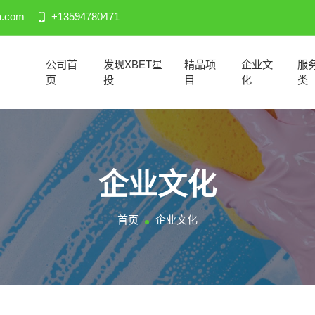
a.com
+13594780471
公司首
发现XBET星
精品项
企业文
服
页
投
目
化
类
企业文化
首页
企业文化