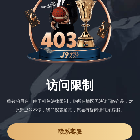
访问限制
尊敬的用户，由于相关法律限制，您所在地区无法访问J9产品，对
此造成的不便，我们深表歉意，您如有疑问请联系客服。
联系客服